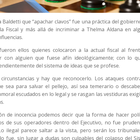
 Baldetti que “apachar clavos” fue una práctica del gobier
 la Fiscal y más allá de incriminar a Thelma Aldana en al
nfluencias.
ueron ellos quienes colocaron a la actual fiscal al frent
r con alguien que fuese afín ideológicamente; con lo q
endientemente del sistema de ideas que se profese.
 circunstancias y hay que reconocerlo. Los ataques contra
 sea para salvar el pellejo, así sea temerario o descabel
moral escudados en lo legal y se rasgan las vestiduras exi
s.
ión de inocencia podemos decir que la forma de hacer polí
s de sus operadores dentro del Ejecutivo, no fue prudent
 ilegal parece saltar a la vista, pero serán los tribunale
 lo fue, sin lugar a dudas son culpables del colapso del S