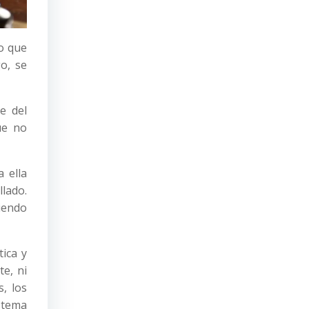
no que
go, se
e del
ue no
 ella
lado.
giendo
tica y
e, ni
s, los
istema