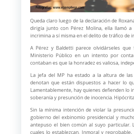
Queda claro luego de la declaración de Roxana
dirigía junto con Pérez Molina, ella llamó a
incrimina a sí misma en el delito de tráfico de i
A Pérez y Baldetti parece olvidárseles que f
Ministerio Público en un intento por conta
contaban es que la honradez es valiosa, indep
La jefa del MP ha estado a la altura de las
denotan que están dispuestos a hacer lo que
Lamentablemente, hay quienes defienden lo in
soberanía y presunción de inocencia. Hipócrita
Sin la mínima intención de violar la presunc
gobierno del exbinomio presidencial y mucho
antepuso el bien común al suyo particular. Lo
cuales lo establezcan. Inmoral y reprobable,