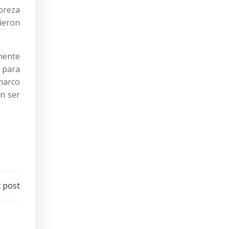
obreza
rieron
mente
 para
 marco
en ser
 post