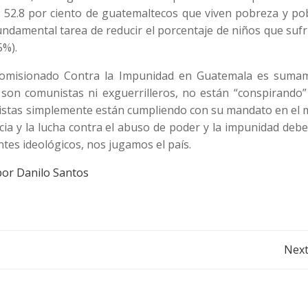
el 52.8 por ciento de guatemaltecos que viven pobreza y p
fundamental tarea de reducir el porcentaje de niños que suf
5%).
l Comisionado Contra la Impunidad en Guatemala es suma
 son comunistas ni exguerrilleros, no están “conspirando”
uristas simplemente están cumpliendo con su mandato en el
icia y la lucha contra el abuso de poder y la impunidad deb
tes ideológicos, nos jugamos el país.
por Danilo Santos
Post
Next
navigation