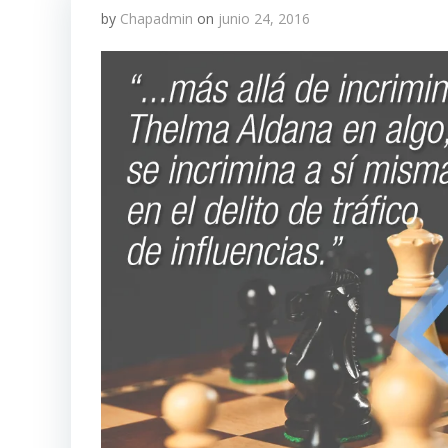
by
Chapadmin
on
junio 24, 2016