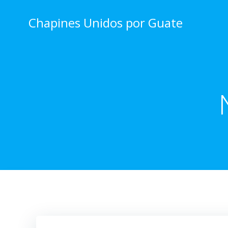
Skip
to
Chapines Unidos por Guate
content