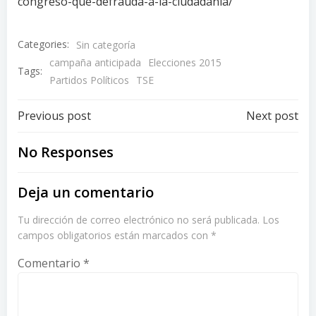
congreso-que-defrauda-a-la-ciudadania/
Categories:
Sin categoría
campaña anticipada
Elecciones 2015
Tags:
Partidos Políticos
TSE
Post
Post
Previous post
Next post
navigation
navigation
No Responses
Deja un comentario
Tu dirección de correo electrónico no será publicada.
Los
campos obligatorios están marcados con
*
Comentario
*