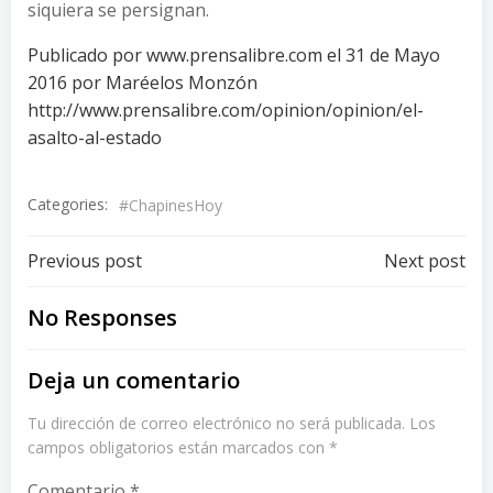
siquiera se persignan.
Publicado por www.prensalibre.com el 31 de Mayo
2016 por Maréelos Monzón
http://www.prensalibre.com/opinion/opinion/el-
asalto-al-estado
Categories:
#ChapinesHoy
Post
Post
Previous post
Next post
navigation
navigation
No Responses
Deja un comentario
Tu dirección de correo electrónico no será publicada.
Los
campos obligatorios están marcados con
*
Comentario
*