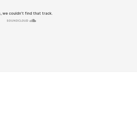
 3 de enero ya no encontró a ningún familiar; todos había
firmó que el director de Presidios, Alexander Toro Maldona
e readaptación social y derechos de los privados se con
o que ya pidió un informe al director del SP para determina