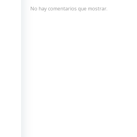
No hay comentarios que mostrar.
izó la
(Foto:
arios
nstató
nales
res de
uegos