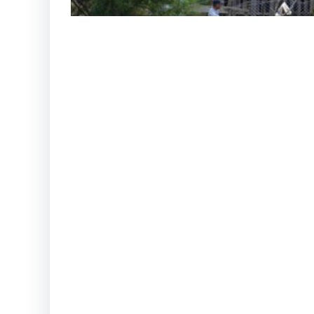
El viceministro de Gobernación, Elmer Sosa, 
pernoctancia de familiares en todos los centro
Archivo/Soy502)
Un grupo de mujeres y menores de edad fami
de
Pavón
y
Pavoncito,
pasaron la
Nochebu
la
Procuraduría de Derechos Humanos
(PD
ubicados en Fraijanes.
Días antes la redacción de
Soy502
también reci
los reos de Pavón tenían autorizado pernoctar
Fullscreen
Vista de una de las áreas de la cárcel Pavón ub
El testimonio anónimo describe: “El día de
Na
pirotécnicos y entraron bailarinas para hacer