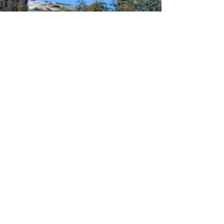
confirmó que el director de Presidios Alexander Toro autor
s penales del país para las fiestas de Navidad y Año Nuevo. 
liares de los reclusos internados en los centros carcel
ena
y el
Año Nuevo
en el interior de la prisión, según co
H) después de realizar una visita el 2 de enero a los pe
bió una denuncia, indicando que el 24 de diciembre, familia
.
icada en Fraijanes. (Foto: Archivo/Soy502)
vidad
hubo disco hasta las 4 de la mañana, se quemaron j
 espectáculo a las autoridades que pasaron adentro”.