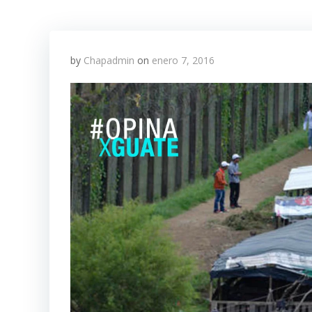
by
Chapadmin
on
enero 7, 2016