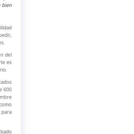
a bien
ilidad
pedir,
s.
n del
rte es
ino.
stados
de 600
iembre
, como
o para
sábado