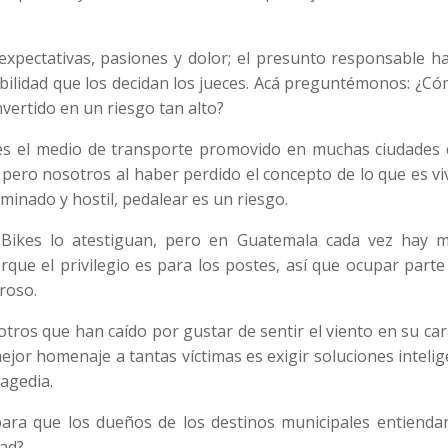
 expectativas, pasiones y dolor; el presunto responsable h
bilidad que los decidan los jueces. Acá preguntémonos: ¿C
vertido en un riesgo tan alto?
al, es el medio de transporte promovido en muchas ciudade
 pero nosotros al haber perdido el concepto de lo que es vi
inado y hostil, pedalear es un riesgo.
 Bikes lo atestiguan, pero en Guatemala cada vez hay 
que el privilegio es para los postes, así que ocupar parte
roso.
tros que han caído por gustar de sentir el viento en su ca
ejor homenaje a tantas víctimas es exigir soluciones inteli
agedia.
para que los dueños de los destinos municipales entienda
dad?