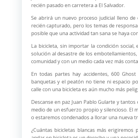
recién pasado en carretera a El Salvador.
Se abrirá un nuevo proceso judicial lleno de
recién capturado, pero los temas de responsa
posible que una actividad tan sana se haya con
La bicicleta, sin importar la condición soci
solución al desastre de los embotellamientos,
comunidad y con un medio cada vez más contam
En todas partes hay accidentes, 600 Ghost
banquetas y el peatón no tiene ni espacio por
calle con una bicicleta es aún mucho más pelig
Descanse en paz Juan Pablo Gularte y tantos o
medio de un esfuerzo propio y silencioso. El m
o estaremos condenados a llorar una nueva tr
¿Cuántas bicicletas blancas más erigiremos 
andar en bicicleta es un derecho y una necesi