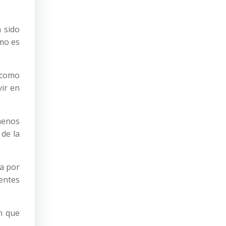
a sido
ómo es
s como
vir en
menos
 de la
ra por
gentes
n que