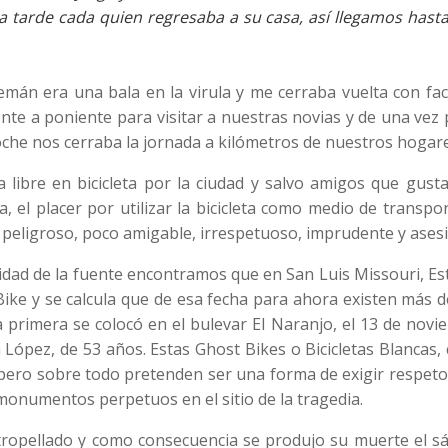
la tarde cada quien regresaba a su casa, así llegamos hast
emán era una bala en la virula y me cerraba vuelta con fac
nte a poniente para visitar a nuestras novias y de una vez 
oche nos cerraba la jornada a kilómetros de nuestros hogare
libre en bicicleta por la ciudad y salvo amigos que gusta
, el placer por utilizar la bicicleta como medio de transpo
, peligroso, poco amigable, irrespetuoso, imprudente y ases
bilidad de la fuente encontramos que en San Luis Missouri, E
Bike y se calcula que de esa fecha para ahora existen más 
a primera se colocó en el bulevar El Naranjo, el 13 de nov
López, de 53 años. Estas Ghost Bikes o Bicicletas Blancas
 pero sobre todo pretenden ser una forma de exigir respet
o monumentos perpetuos en el sitio de la tragedia.
e atropellado y como consecuencia se produjo su muerte el 