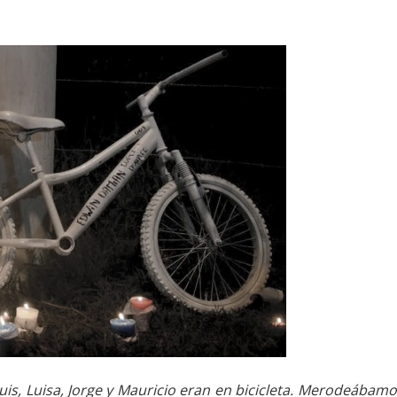
uis, Luisa, Jorge y Mauricio eran en bicicleta. Merodeábam