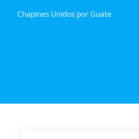
Skip
to
Chapines Unidos por Guate
content