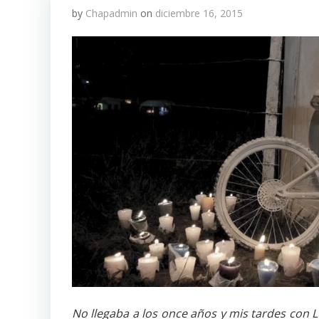
by
Chapadmin
on
diciembre 16, 2015
No llegaba a los once años y mis tardes con L