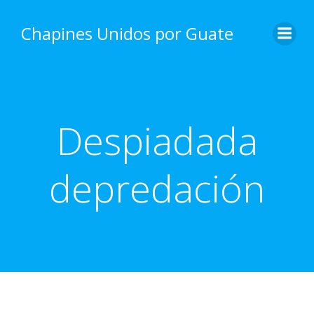
Skip
to
Chapines Unidos por Guate
content
Despiadada
depredación