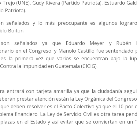
o Trejo (UNE), Gudy Rivera (Partido Patriota), Estuardo Ga
o Patriota).
tén señalados y lo más preocupante es algunos lograr
blo Boiton.
 son señalados ya que Eduardo Meyer y Rubén D
nario en el Congreso, y Manolo Castillo fue sentenciado p
es la primera vez que varios se encuentran bajo la lup
l Contra la Impunidad en Guatemala (CICIG).
a entrará con tarjeta amarilla ya que la ciudadanía segui
 deberán prestar atención están la Ley Orgánica del Congres
 que deben resolver es el Pacto Colectivo ya que el 10 por 
ema financiero. La Ley de Servicio Civil es otra tarea pen
plazas en el Estado y así evitar que se conviertan en un 