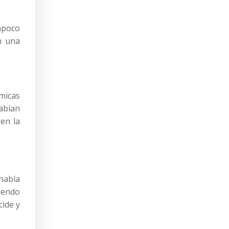
ampoco
n una
micas
abían
en la
había
tiendo
cide y