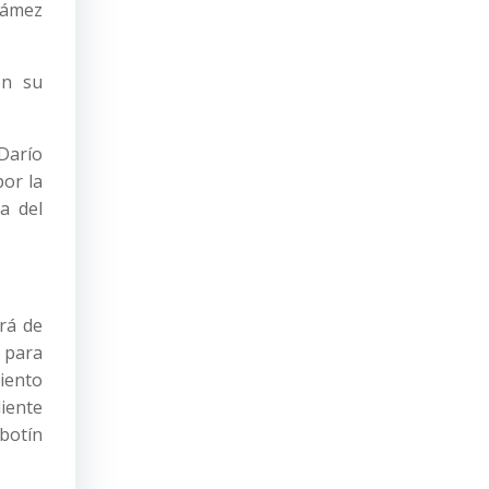
ldámez
on su
arío
or la
a del
rá de
o para
ciento
diente
“botín