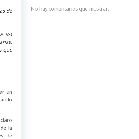
No hay comentarios que mostrar.
as de
a los
anas,
as que
ar en
cuando
eclaró
de la
es de