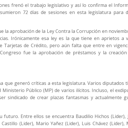
nes frenó el trabajo legislativo y así lo confirma el Infor
mieron 72 días de sesiones en esta legislatura para d
ue la aprobación de la Ley Contra la Corrupción en noviemb
ncias. Irónicamente esa ley es la que tiene en aprietos a 
 Tarjetas de Crédito, pero aún falta que entre en vigenci
 Congreso fue la aprobación de préstamos y la creación
 que generó críticas a esta legislatura. Varios diputados 
Ministerio Público (MP) de varios ilícitos. Incluso, el exdi
er sindicado de crear plazas fantasmas y actualmente g
 futuro. Entre ellos se encuentra Baudilio Hichos (Lider),
 Castillo (Lider), Mario Yañez (Lider), Luis Chávez (Lider),