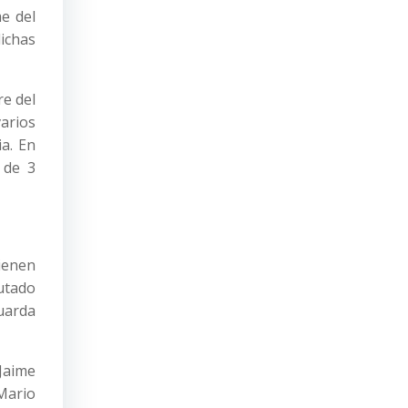
me del
ichas
re del
varios
a. En
 de 3
tienen
putado
uarda
 Jaime
 Mario