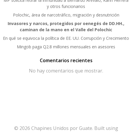
MP solicita retirar la inmunidad a Bernardo Arévalo, Karin Herrera
y otros funcionarios
Polochic, área de narcotráfico, migración y desnutrición
Invasores y narcos, protegidos por oenegés de DD.HH.,
caminan de la mano en el Valle del Polochic
En qué se equivoca la política de EE. UU. Corrupción y Crecimiento
Mingob paga Q2.8 millones mensuales en asesores
Comentarios recientes
No hay comentarios que mostrar.
© 2026 Chapines Unidos por Guate. Built using