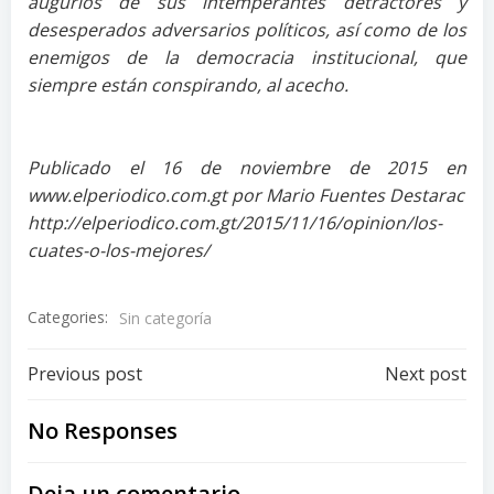
augurios de sus intemperantes detractores y
desesperados adversarios políticos, así como de los
enemigos de la democracia institucional, que
siempre están conspirando, al acecho.
Publicado el 16 de noviembre de 2015 en
www.elperiodico.com.gt por Mario Fuentes Destarac
http://elperiodico.com.gt/2015/11/16/opinion/los-
cuates-o-los-mejores/
Categories:
Sin categoría
Post
Post
Previous post
Next post
navigation
navigation
No Responses
Deja un comentario