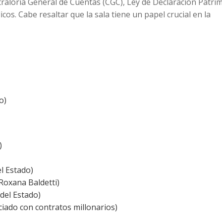
traloría General de Cuentas (CGC), Ley de Declaración Patri
os. Cabe resaltar que la sala tiene un papel crucial en la
o)
)
l Estado)
 Roxana Baldetti)
del Estado)
iado con contratos millonarios)