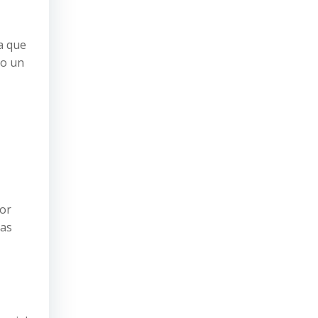
a que
vo un
por
las