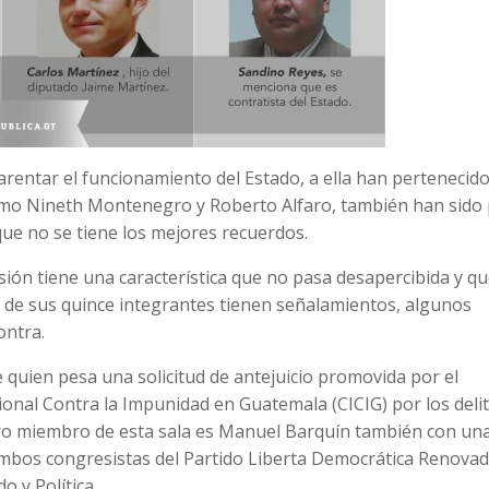
rentar el funcionamiento del Estado, a ella han pertenecid
omo Nineth Montenegro y Roberto Alfaro, también han sido 
que no se tiene los mejores recuerdos.
sión tiene una característica que no pasa desapercibida y q
o de sus quince integrantes tienen señalamientos, algunos
ontra.
 quien pesa una solicitud de antejuicio promovida por el
ional Contra la Impunidad en Guatemala (CICIG) por los deli
. Otro miembro de esta sala es Manuel Barquín también con un
. Ambos congresistas del Partido Liberta Democrática Renova
o y Política.