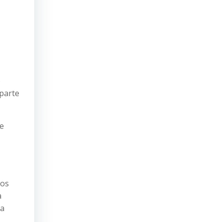
o
parte
ue
tos
a
da