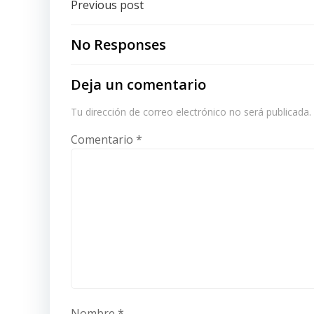
Post
Previous post
navigation
No Responses
Deja un comentario
Tu dirección de correo electrónico no será publicada.
Comentario
*
Nombre
*