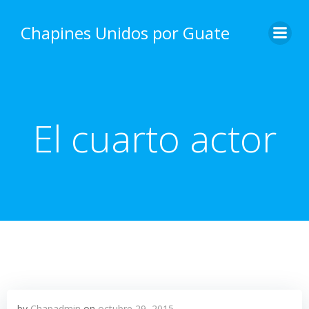
Skip
to
Chapines Unidos por Guate
content
El cuarto actor
by
Chapadmin
on
octubre 29, 2015