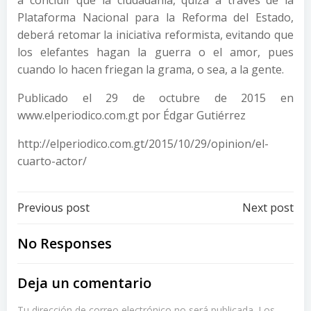
Plataforma Nacional para la Reforma del Estado,
deberá retomar la iniciativa reformista, evitando que
los elefantes hagan la guerra o el amor, pues
cuando lo hacen friegan la grama, o sea, a la gente.
Publicado el 29 de octubre de 2015 en
www.elperiodico.com.gt por Édgar Gutiérrez
http://elperiodico.com.gt/2015/10/29/opinion/el-
cuarto-actor/
Post
Post
Previous post
Next post
navigation
navigation
No Responses
Deja un comentario
Tu dirección de correo electrónico no será publicada.
Los