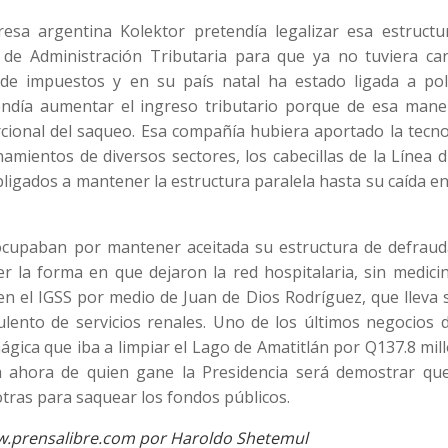
 argentina Kolektor pretendía legalizar esa estructu
 de Administración Tributaria para que ya no tuviera car
o de impuestos y en su país natal ha estado ligada a polí
endía aumentar el ingreso tributario porque de esa mane
ional del saqueo. Esa compañía hubiera aportado la tecno
namientos de diversos sectores, los cabecillas de la Línea 
ligados a mantener la estructura paralela hasta su caída en
upaban por mantener aceitada su estructura de defraud
ver la forma en que dejaron la red hospitalaria, sin medici
n el IGSS por medio de Juan de Dios Rodríguez, que lleva 
lento de servicios renales. Uno de los últimos negocios d
gica que iba a limpiar el Lago de Amatitlán por Q137.8 mil
a ahora de quien gane la Presidencia será demostrar qu
otras para saquear los fondos públicos.
ww.prensalibre.com por Haroldo Shetemul