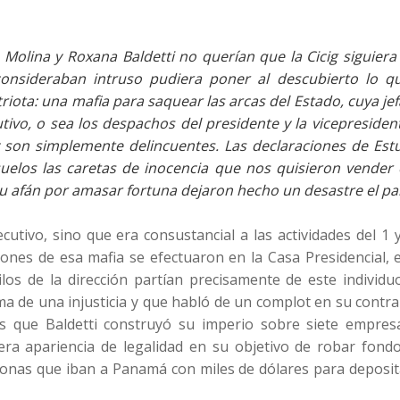
ina y Roxana Baldetti no querían que la Cicig siguiera 
onsideraban intruso pudiera poner al descubierto lo q
triota: una mafia para saquear las arcas del Estado, cuya je
tivo, o sea los despachos del presidente y la vicepresiden
 y son simplemente delincuentes. Las declaraciones de Est
 suelos las caretas de inocencia que nos quisieron vender
 afán por amasar fortuna dejaron hecho un desastre el paí
tivo, sino que era consustancial a las actividades del 1 y
iones de esa mafia se efectuaron en la Casa Presidencial, 
ilos de la dirección partían precisamente de este individ
tima de una injusticia y que habló de un complot en su contr
s que Baldetti construyó su imperio sobre siete empres
era apariencia de legalidad en su objetivo de robar fondo
onas que iban a Panamá con miles de dólares para deposit