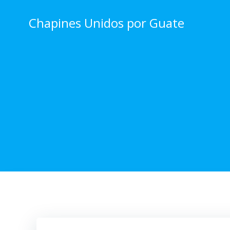
Skip
to
Chapines Unidos por Guate
content