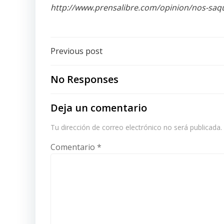
http://www.prensalibre.com/opinion/nos-sa
Post
Previous post
navigation
No Responses
Deja un comentario
Tu dirección de correo electrónico no será publicada.
Comentario
*