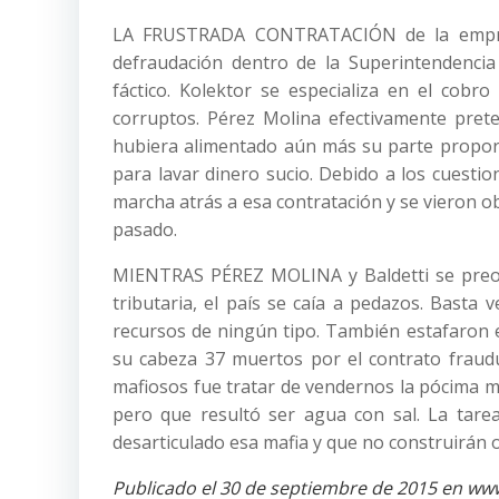
LA FRUSTRADA CONTRATACIÓN de la empresa
defraudación dentro de la Superintendencia
fáctico. Kolektor se especializa en el cobr
corruptos. Pérez Molina efectivamente pret
hubiera alimentado aún más su parte proporc
para lavar dinero sucio. Debido a los cuestio
marcha atrás a esa contratación y se vieron ob
pasado.
MIENTRAS PÉREZ MOLINA y Baldetti se preoc
tributaria, el país se caía a pedazos. Basta 
recursos de ningún tipo. También estafaron e
su cabeza 37 muertos por el contrato fraudu
mafiosos fue tratar de vendernos la pócima má
pero que resultó ser agua con sal. La tare
desarticulado esa mafia y que no construirán 
Publicado el 30 de septiembre de 2015 en w