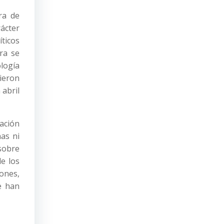
ra de
ácter
ticos
ra se
logía
dieron
 abril
ación
nas ni
sobre
e los
lones,
e han