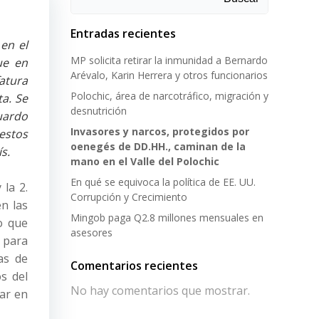
Entradas recientes
en el
MP solicita retirar la inmunidad a Bernardo
ue en
Arévalo, Karin Herrera y otros funcionarios
fatura
Polochic, área de narcotráfico, migración y
ta. Se
desnutrición
uardo
Invasores y narcos, protegidos por
 estos
oenegés de DD.HH., caminan de la
s.
mano en el Valle del Polochic
En qué se equivoca la política de EE. UU.
 la 2.
Corrupción y Crecimiento
en las
Mingob paga Q2.8 millones mensuales en
uo que
asesores
a para
as de
Comentarios recientes
s del
No hay comentarios que mostrar.
ar en