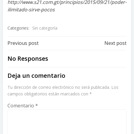
http://www.s21.com.gt/principios/2015/09/21/poder-
ilimitado-sirve-pocos
Categories:
Sin categoría
Post
Post
Previous post
Next post
navigation
navigation
No Responses
Deja un comentario
Tu dirección de correo electrónico no será publicada.
Los
campos obligatorios están marcados con
*
Comentario
*