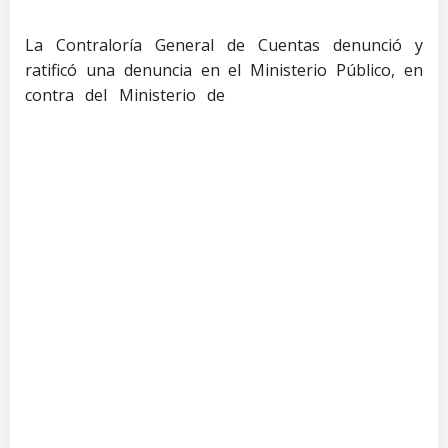
La Contraloría General de Cuentas denunció y
ratificó una denuncia en el Ministerio Público, en
contra del Ministerio de
Gobernación y de una
empresa propiedad presuntamente de Mario Leal,
vicepresidenciable de Sandra Torres, por la
malversación de fondos por un monto de Q190
millones 676 mil 870 por la venta de pantallas de
vigilancia, que habría realizado la empresa de Leal a
través de Construcción y Telecomunicaciones, S.A. El
negocio fue un contrato de arrendamiento con
opción de compra, instalación y puesta en
funcionamiento de un Sistema de Transmisión de
Video en tiempo real para la vigilancia de la zona 18 y
áreas adyacentes (Evento ECE-DCPNC-01-2013 y
NOG 2516004.