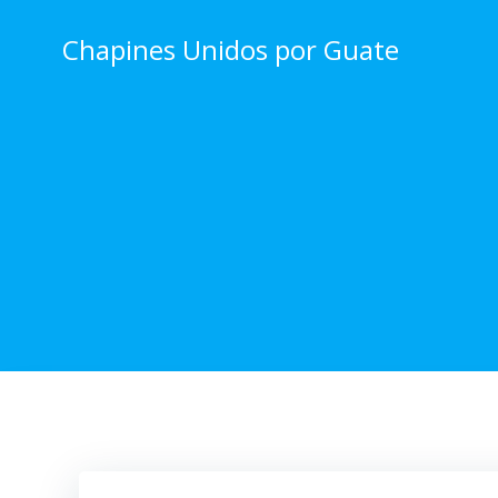
Skip
to
Chapines Unidos por Guate
content