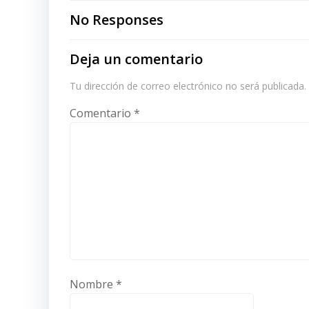
navigation
No Responses
Deja un comentario
Tu dirección de correo electrónico no será publicada.
Comentario
*
Nombre
*