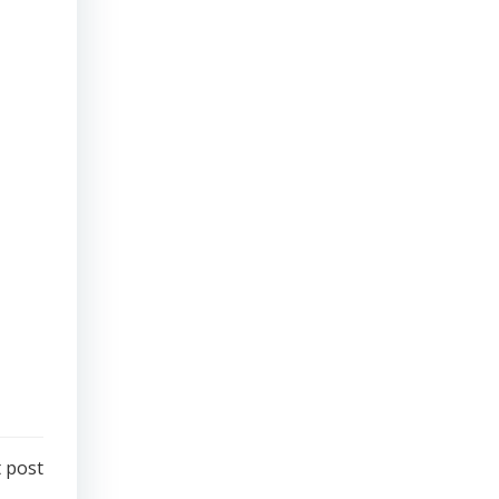
ia: 1.
ar su
ación.
o, que
cero y
ando.
 post