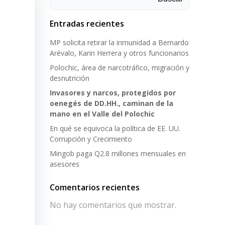
Entradas recientes
frecen
MP solicita retirar la inmunidad a Bernardo
que el
Arévalo, Karin Herrera y otros funcionarios
 de La
Polochic, área de narcotráfico, migración y
desnutrición
Invasores y narcos, protegidos por
lo que
oenegés de DD.HH., caminan de la
otente
mano en el Valle del Polochic
sted y
En qué se equivoca la política de EE. UU.
s que
Corrupción y Crecimiento
Mingob paga Q2.8 millones mensuales en
asesores
n toda
s que
Comentarios recientes
o y a
No hay comentarios que mostrar.
tar la