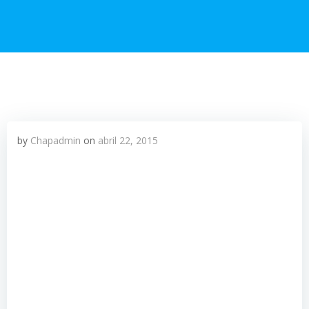
by
Chapadmin
on
abril 22, 2015
La vicepresidenta Roxana Baldetti estuvo en el país
36 horas antes de la conferencia que ofreció, para
explicar las razones del viaje a Corea y la pérdida de
Juan Carlos Monzón en ese país.
Aunque fuentes oficiales señalaban que Baldetti no
volvió hasta el sábado al país, de Seúl, Corea del Sur,
donde recibió un doctorado Honoris Causa por su
trabajo social, este martes en conferencia de prensa