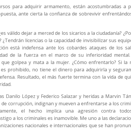
ursos para adquirir armamento, están acostumbradas a p
uesta, ante cierta la confianza de sobrevivir enfrentándo
es válido dejar a merced de los sicarios a la ciudadanía? ¿P
¿Tendrán licencias o la capacidad de invisibilizar sus equip
ión está indefensa ante los cobardes ataques de los sal
ad de la fuerza en el marco de su inferioridad mental.
o que golpea y mata a la mujer. ¿Cómo enfrentarlo? Si la 
es prohibido, no tiene el dinero para adquirirla y segura
efensa. Resultado, el más fuerte termina con la vida de qu
ridad.
tas Danilo López y Federico Salazar y heridas a Marvin Tá
de corrupción, indignan y mueven a enfrentarse a los crim
ertamente, el hecho implica una agresión contra todo
stigo a los criminales es inamovible. Me uno a las declaraci
ganizaciones nacionales e internacionales que se han pronu