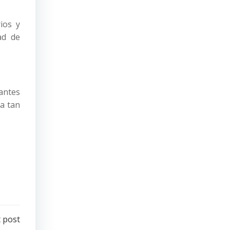
ios y
ad de
 antes
ra tan
 post