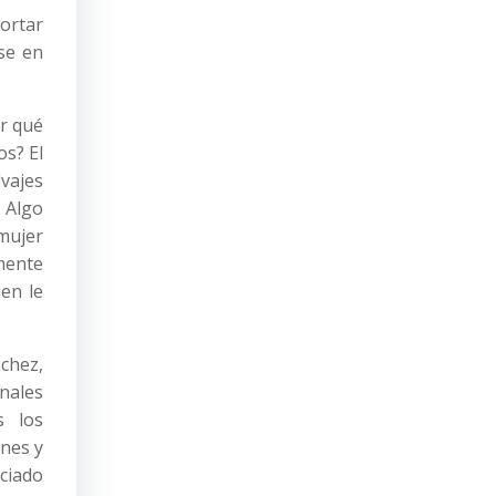
ortar
se en
or qué
os? El
vajes
 Algo
mujer
mente
ien le
nchez,
inales
s los
ones y
nciado