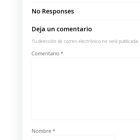
navigation
No Responses
Deja un comentario
Tu dirección de correo electrónico no será publicada.
Comentario
*
Nombre
*