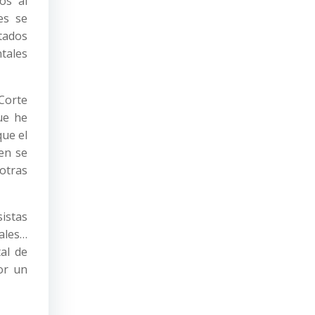
os al
es se
utados
tales
 Corte
ue he
que el
ien se
 otras
istas
tales…
al de
or un