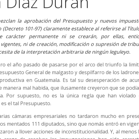
 Díaz Duran
ezclan la aprobación del Presupuesto y nuevos impuesto
(Decreto 101-97) claramente establece al referirse al Título 
e carácter permanente ni se crearán, por ellas, enti
vigentes, ni de creación, modificación o supresión de trib
esita de la interpretación arbitraria de ningún leguleyo.
o el año pasado de pasarse por el arco del triunfo la limi
resupuesto General de malgasto y despilfarro de los ladron
productiva en Guatemala. Es tal su desesperación de acu
e manera mal habida, que ilusamente creyeron que se podía
ada. Por supuesto, no es la única regla que han violado 
es el tal Presupuesto.
arias cámaras empresariales no tardaron mucho en prese
 los mentados 111 diputados, sino que nomás entró en vigen
aron a llover acciones de inconstitucionalidad. Y, al menos