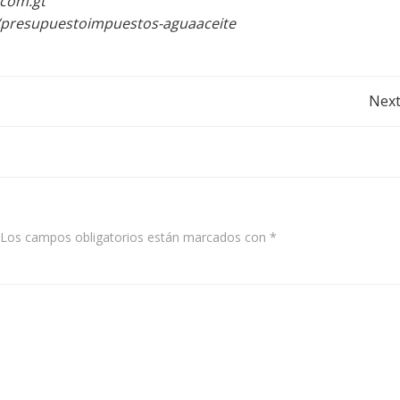
.com.gt
2/presupuestoimpuestos-aguaaceite
Post
Next
navigation
Los campos obligatorios están marcados con
*