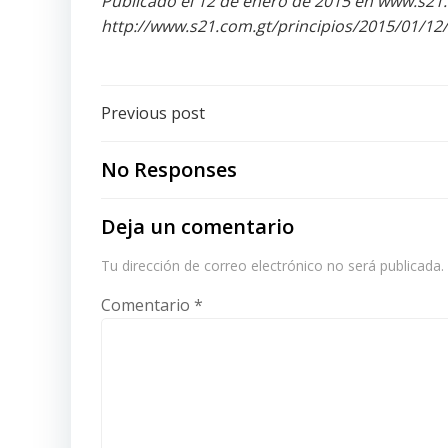
Publicado el 12 de enero de 2015 en www.s21
http://www.s21.com.gt/principios/2015/01/1
Post
Previous post
navigation
No Responses
Deja un comentario
Tu dirección de correo electrónico no será publicada.
Comentario
*