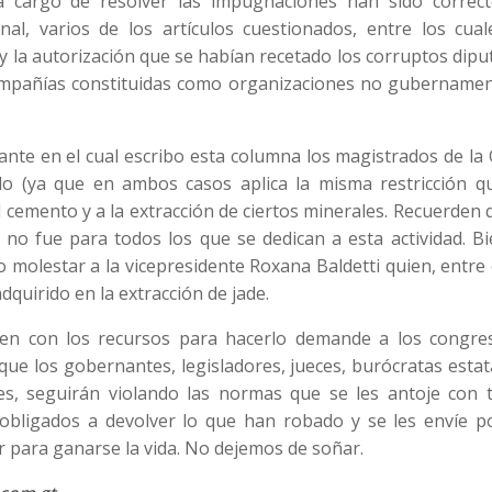
 cargo de resolver las impugnaciones han sido correct
l, varios de los artículos cuestionados, entre los cual
 y la autorización que se habían recetado los corruptos dip
ompañías constituidas como organizaciones no gubernamen
ante en el cual escribo esta columna los magistrados de la
o (ya que en ambos casos aplica la misma restricción q
 cemento y a la extracción de ciertos minerales. Recuerden 
s no fue para todos los que se dedican a esta actividad. B
 molestar a la vicepresidente Roxana Baldetti quien, entre
dquirido en la extracción de jade.
en con los recursos para hacerlo demande a los congres
que los gobernantes, legisladores, jueces, burócratas esta
s, seguirán violando las normas que se les antoje con t
n obligados a devolver lo que han robado y se les envíe p
 para ganarse la vida. No dejemos de soñar.