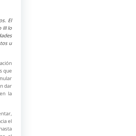
s. El
III lo
dades
utos u
tación
es que
mular
n dar
en la
ntar,
cia el
 hasta