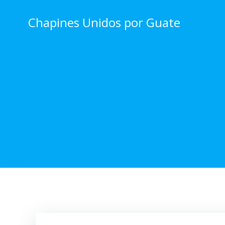
Skip
to
Chapines Unidos por Guate
content