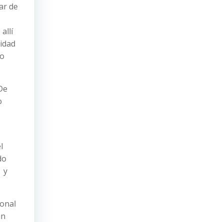
ar de
allí
sidad
go
De
o
l
do
r y
ional
an