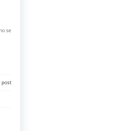
 no se
 post