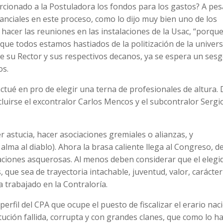
cionado a la Postuladora los fondos para los gastos? A pes
anciales en este proceso, como lo dijo muy bien uno de los
hacer las reuniones en las instalaciones de la Usac, “porque 
 que todos estamos hastiados de la politización de la univer
ne su Rector y sus respectivos decanos, ya se espera un ses
os.
tué en pro de elegir una terna de profesionales de altura. 
luirse el excontralor Carlos Mencos y el subcontralor Sergi
r astucia, hacer asociaciones gremiales o alianzas, y
lma al diablo). Ahora la brasa caliente llega al Congreso, de
ciones asquerosas. Al menos deben considerar que el elegi
 que sea de trayectoria intachable, juventud, valor, carácte
 trabajado en la Contraloría.
erfil del CPA que ocupe el puesto de fiscalizar el erario nac
ución fallida, corrupta y con grandes clanes, que como lo h