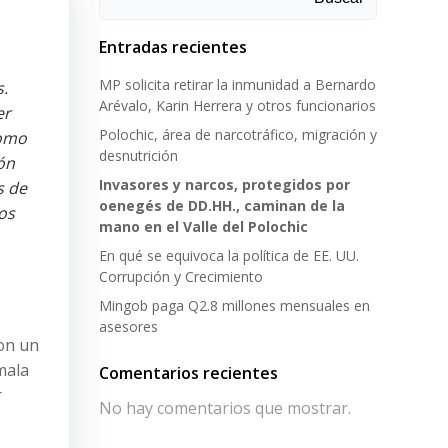
Entradas recientes
MP solicita retirar la inmunidad a Bernardo
s.
Arévalo, Karin Herrera y otros funcionarios
er
Polochic, área de narcotráfico, migración y
como
desnutrición
ón
Invasores y narcos, protegidos por
s de
oenegés de DD.HH., caminan de la
os
mano en el Valle del Polochic
En qué se equivoca la política de EE. UU.
Corrupción y Crecimiento
Mingob paga Q2.8 millones mensuales en
asesores
con un
mala
Comentarios recientes
r
No hay comentarios que mostrar.