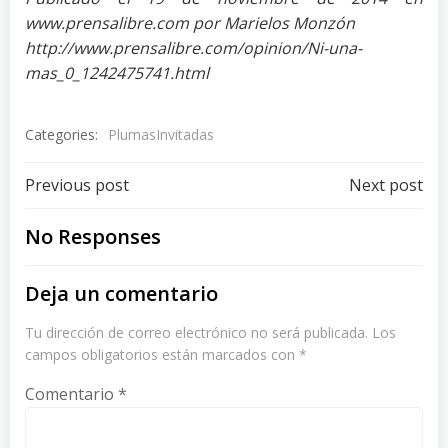
www.prensalibre.com por Marielos Monzón
http://www.prensalibre.com/opinion/Ni-una-
mas_0_1242475741.html
Categories:
PlumasInvitadas
Post
Post
Previous post
Next post
navigation
navigation
No Responses
Deja un comentario
Tu dirección de correo electrónico no será publicada.
Los
campos obligatorios están marcados con
*
Comentario
*