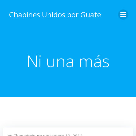
Skip
to
Chapines Unidos por Guate
content
Ni una más
by
Chapadmin
on
noviembre 19, 2014