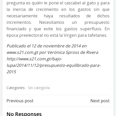
pregunta es quién le pone el cascabel al gato y para
la inercia de crecimiento en los gastos sin que
necesariamente haya resultados de dichos
incrementos. Necesitamos un presupuesto
financiado y que evite los gastos superfluos. En
época preelectoral no está la Virgen para tafetanes.
Publicado el 12 de noviembre de 2014 en
www.s21.com.gt por Verónica Spross de Rivera
http://www.s21.com.gt/bajo-
lupa/2014/11/12/presupuesto-equilibrado-para-
2015
Categories:
Sin categoría
Post
Post
Previous post
Next post
navigation
navigation
No Responses