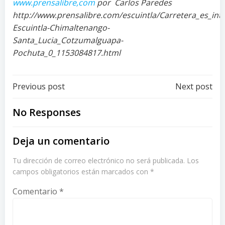
www.prensalibre,com
por Carlos Paredes
http://www.prensalibre.com/escuintla/Carretera_es_int
Escuintla-Chimaltenango-
Santa_Lucia_Cotzumalguapa-
Pochuta_0_1153084817.html
Post
Post
Previous post
Next post
navigation
navigation
No Responses
Deja un comentario
Tu dirección de correo electrónico no será publicada.
Los
campos obligatorios están marcados con
*
Comentario
*