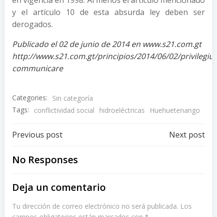
y el artículo 10 de esta absurda ley deben ser
derogados.
Publicado el 02 de junio de 2014 en www.s21.com.gt
http://www.s21.com.gt/principios/2014/06/02/privilegiu
communicare
Categories:
Sin categoría
Tags:
conflictividad social
hidroeléctricas
Huehuetenango
Post
Post
Previous post
Next post
navigation
navigation
No Responses
Deja un comentario
Tu dirección de correo electrónico no será publicada.
Los
campos obligatorios están marcados con
*