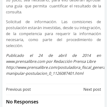
su juicio, sea necesario, para ello deberán aprobar
una guía que permita cuantificar el resultado de la
consulta.
Solicitud de información. Las comisiones de
postulación estarán investidas, desde su integración,
de la competencia para requerir la información
necesaria, como parte del procedimiento de
selección.
Publicado el 24 de abril de 2014 en
www.prensalibre.com por Redacción Prensa Libre
http://www.prensalibre.com/postuladora_fiscal_general
manipular-postulacion_0_1126087401.html
Post
Post
Previous post
Next post
navigation
navigation
No Responses