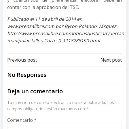
y cualitativos de preferencia electoral deberán
contar con la aprobación del TSE.
Publicado el 11 de abril de 2014 en
www.prensalibre.com por Byron Rolando Vásquez
http://www.prensalibre.com/noticias/justicia/Querran-
manipular-fallos-Corte_0_1118288190.html
Post
Post
Previous post
Next post
navigation
navigation
No Responses
Deja un comentario
Tu dirección de correo electrónico no será publicada.
Los
campos obligatorios están marcados con
*
Comentario
*