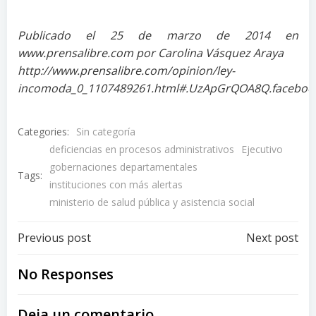
Publicado el 25 de marzo de 2014 en
www.prensalibre.com por Carolina Vásquez Araya
http://www.prensalibre.com/opinion/ley-
incomoda_0_1107489261.html#.UzApGrQOA8Q.faceboo
Categories:
Sin categoría
deficiencias en procesos administrativos
Ejecutivo
gobernaciones departamentales
Tags:
instituciones con más alertas
ministerio de salud pública y asistencia social
Post
Post
Previous post
Next post
navigation
navigation
No Responses
Deja un comentario