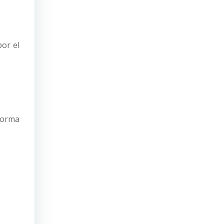
or el
forma