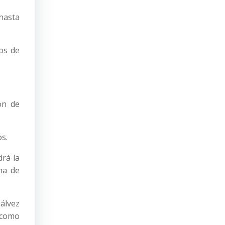
 hasta
os de
ón de
s.
drá la
ma de
Gálvez
 como