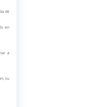
eda de
rés en
nar a
an, su