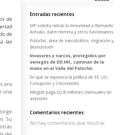
Entradas recientes
os de
MP solicita retirar la inmunidad a Bernardo
ertad
Arévalo, Karin Herrera y otros funcionarios
do de
Polochic, área de narcotráfico, migración y
a las
desnutrición
Invasores y narcos, protegidos por
oenegés de DD.HH., caminan de la
mano en el Valle del Polochic
En qué se equivoca la política de EE. UU.
Corrupción y Crecimiento
os era
ue una
Mingob paga Q2.8 millones mensuales en
asesores
Jorge
Comentarios recientes
n. Su
No hay comentarios que mostrar.
otras
la del