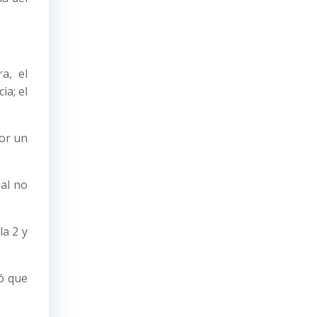
a, el
ia; el
por un
ial no
la 2 y
ó que