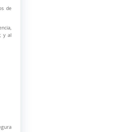
os de
encia,
; y al
Segura