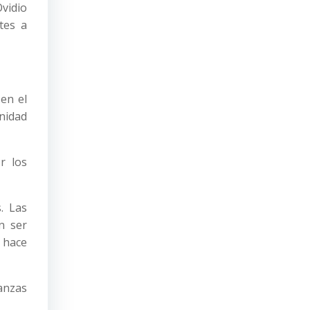
Ovidio
tes a
 en el
nidad
r los
. Las
n ser
 hace
ianzas