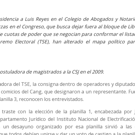
esidencia a Luis Reyes en el Colegio de Abogados y Notari
as en el Congreso, que busca dejar fuera al bloque de Lib
e cuotas de poder que se negocian para conformar el lista
emo Electoral (TSE), han alterado el mapa político par
Postuladora de magistrados a la CSJ en el 2009.
ladora del TSE, la consigna dentro de operadores y diputad
os comicios del Cang, que designaron a un representante. F
anilla 3, reconocen los entrevistados.
traste con la elección de la planilla 1, encabezada por 
tamento Jurídico del Instituto Nacional de Electrificació
n un desayuno organizado por esa planilla sirvió a las 
ue todos debían unirse y dar un voto de castigo a la planil