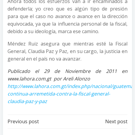
Ahora todos los esfuerzos van a ir encaminados a
defenderla; yo creo que es algún tipo de presión
para que el caso no avance o avance en la dirección
equivocada, ya que la influencia personal de la fiscal,
debido a su ideologí­a, marca ese camino.
Méndez Ruiz asegura que mientras esté la Fiscal
General, Claudia Paz y Paz, en su cargo, la justicia en
general en el paí­s no va avanzar.
Publicado el 29 de Noviembre de 2011 en
www.lahora.com.gt por Areli Alonzo
http://www.lahora.com.gt/index.php/nacional/guatemal
continua-arremetida-contra-la-fiscal-general-
claudia-paz-y-paz
Post
Post
Previous post
Next post