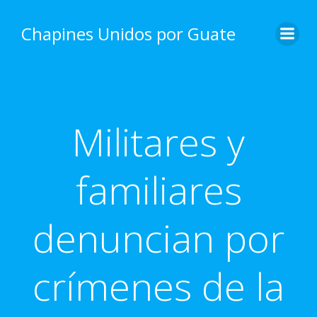
Skip
to
Chapines Unidos por Guate
content
Militares y
familiares
denuncian por
crí­menes de la