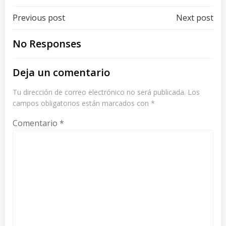
Post
Post
Previous post
Next post
navigation
navigation
No Responses
Deja un comentario
Tu dirección de correo electrónico no será publicada.
Los
campos obligatorios están marcados con
*
Comentario
*