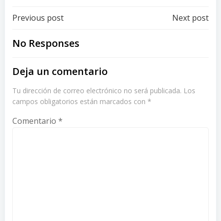
Post
Post
Previous post
Next post
navigation
navigation
No Responses
Deja un comentario
Tu dirección de correo electrónico no será publicada.
Los
campos obligatorios están marcados con
*
Comentario
*