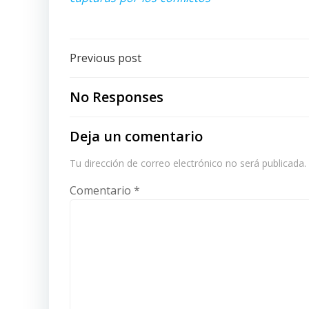
Post
Previous post
navigation
No Responses
Deja un comentario
Tu dirección de correo electrónico no será publicada.
Comentario
*