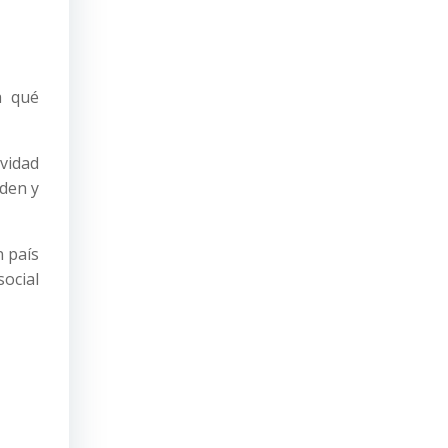
a qué
ividad
rden y
 país
social