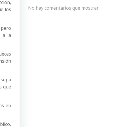
ción,
No hay comentarios que mostrar.
ue los
 pero
 a la
ueces
ensión
a sepa
as que
as en
blico,