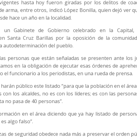
igentes hasta hoy fueron giradas por los delitos de coac
e arma, entre otros, indicó López Bonilla, quien dejó ver q
sde hace un año en la localidad.
e un Gabinete de Gobierno celebrado en la Capital,
 en Santa Cruz Barillas por la oposición de la comunidad
 la autodeterminación del pueblo.
 las personas que están señaladas se presenten ante los j
estamos en la obligación de ejecutar esas órdenes de apreh
o el funcionario a los periodistas, en una rueda de prensa.
ue harán público este listado “para que la población en el áre
 con los alcaldes, no es con los líderes; es con las person
ista no pasa de 40 personas”.
rmación en el área diciendo que ya hay listado de person
es algo falso”.
erzas de seguridad obedece nada más a preservar el orden pú