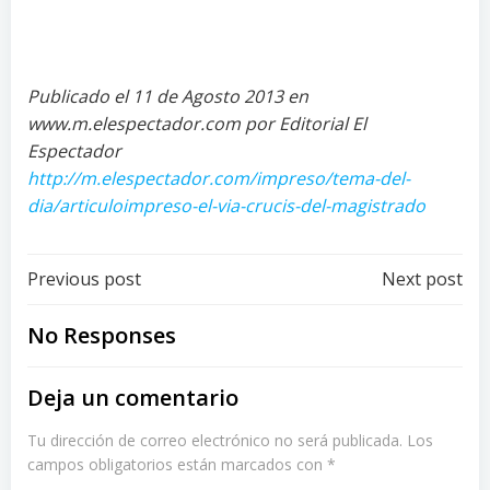
Publicado el 11 de Agosto 2013 en
www.m.elespectador.com por Editorial El
Espectador
http://m.elespectador.com/impreso/tema-del-
dia/articuloimpreso-el-via-crucis-del-magistrado
Post
Post
Previous post
Next post
navigation
navigation
No Responses
Deja un comentario
Tu dirección de correo electrónico no será publicada.
Los
campos obligatorios están marcados con
*