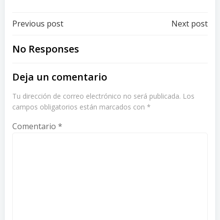
Post
Post
Previous post
Next post
navigation
navigation
No Responses
Deja un comentario
Tu dirección de correo electrónico no será publicada.
Los
campos obligatorios están marcados con
*
Comentario
*