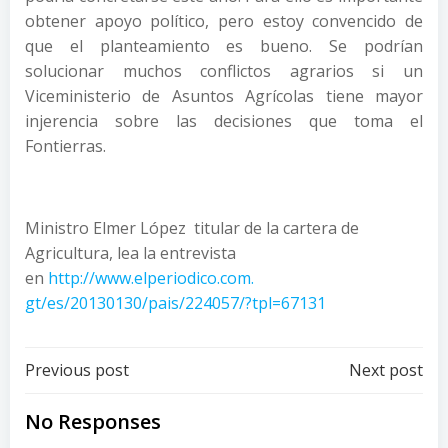
obtener apoyo político, pero estoy convencido de
que el planteamiento es bueno. Se podrían
solucionar muchos conflictos agrarios si un
Viceministerio de Asuntos Agrícolas tiene mayor
injerencia sobre las decisiones que toma el
Fontierras.
Ministro Elmer López titular de la cartera de
Agricultura, lea la entrevista
en
http://www.elperiodico.com.
gt/es/20130130/pais/224057/?
tpl=67131
Post
Post
Previous post
Next post
navigation
navigation
No Responses