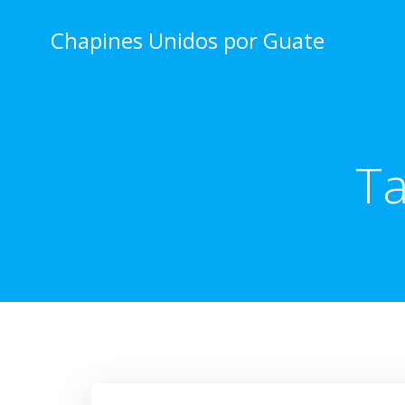
Skip
to
Chapines Unidos por Guate
content
T