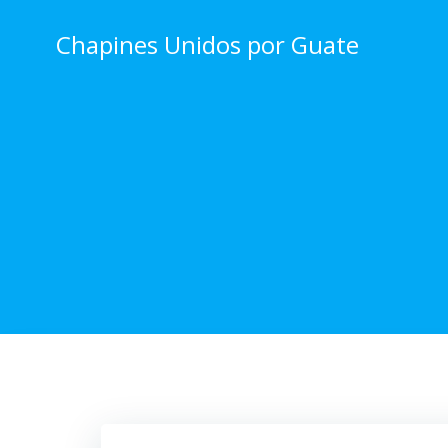
Skip
to
Chapines Unidos por Guate
content