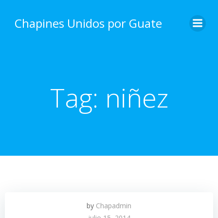
Skip
to
Chapines Unidos por Guate
content
Tag:
niñez
by
Chapadmin
julio 15, 2014