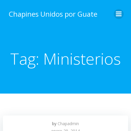
Skip
to
Chapines Unidos por Guate
content
Tag:
Ministerios
by
Chapadmin
enero 29, 2014