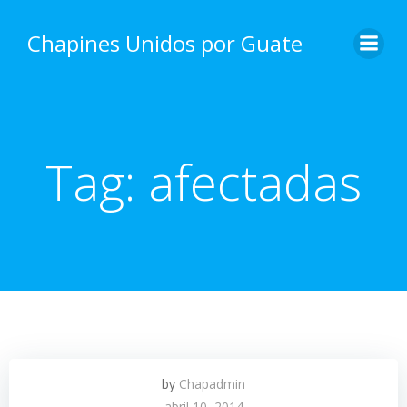
Skip
to
Chapines Unidos por Guate
content
Tag:
afectadas
by
Chapadmin
abril 10, 2014