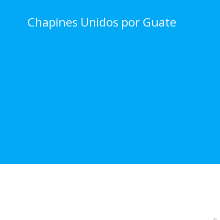
Skip
to
Chapines Unidos por Guate
content