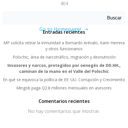
404
Sorry, page not found!
Buscar
Go to Homepage!
Entradas recientes
MP solicita retirar la inmunidad a Bernardo Arévalo, Karin Herrera
y otros funcionarios
Polochic, área de narcotráfico, migración y desnutrición
Invasores y narcos, protegidos por oenegés de DD.HH.,
caminan de la mano en el Valle del Polochic
En qué se equivoca la política de EE. UU. Corrupción y Crecimiento
Mingob paga Q2.8 millones mensuales en asesores
Comentarios recientes
No hay comentarios que mostrar.