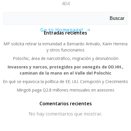
404
Sorry, page not found!
Buscar
Go to Homepage!
Entradas recientes
MP solicita retirar la inmunidad a Bernardo Arévalo, Karin Herrera
y otros funcionarios
Polochic, área de narcotráfico, migración y desnutrición
Invasores y narcos, protegidos por oenegés de DD.HH.,
caminan de la mano en el Valle del Polochic
En qué se equivoca la política de EE. UU. Corrupción y Crecimiento
Mingob paga Q2.8 millones mensuales en asesores
Comentarios recientes
No hay comentarios que mostrar.