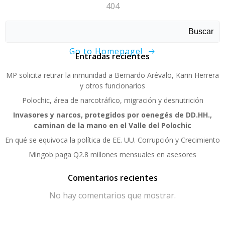
404
Sorry, page not found!
Buscar
Go to Homepage!
Entradas recientes
MP solicita retirar la inmunidad a Bernardo Arévalo, Karin Herrera
y otros funcionarios
Polochic, área de narcotráfico, migración y desnutrición
Invasores y narcos, protegidos por oenegés de DD.HH.,
caminan de la mano en el Valle del Polochic
En qué se equivoca la política de EE. UU. Corrupción y Crecimiento
Mingob paga Q2.8 millones mensuales en asesores
Comentarios recientes
No hay comentarios que mostrar.