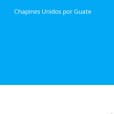
Skip
to
Chapines Unidos por Guate
content