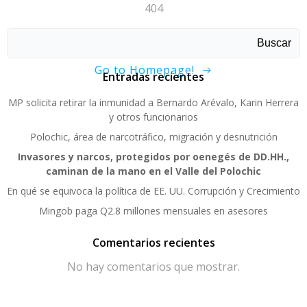
404
Sorry, page not found!
Buscar
Go to Homepage!
Entradas recientes
MP solicita retirar la inmunidad a Bernardo Arévalo, Karin Herrera
y otros funcionarios
Polochic, área de narcotráfico, migración y desnutrición
Invasores y narcos, protegidos por oenegés de DD.HH.,
caminan de la mano en el Valle del Polochic
En qué se equivoca la política de EE. UU. Corrupción y Crecimiento
Mingob paga Q2.8 millones mensuales en asesores
Comentarios recientes
No hay comentarios que mostrar.