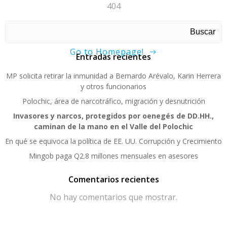
404
Sorry, page not found!
Buscar
Go to Homepage!
Entradas recientes
MP solicita retirar la inmunidad a Bernardo Arévalo, Karin Herrera
y otros funcionarios
Polochic, área de narcotráfico, migración y desnutrición
Invasores y narcos, protegidos por oenegés de DD.HH.,
caminan de la mano en el Valle del Polochic
En qué se equivoca la política de EE. UU. Corrupción y Crecimiento
Mingob paga Q2.8 millones mensuales en asesores
Comentarios recientes
No hay comentarios que mostrar.