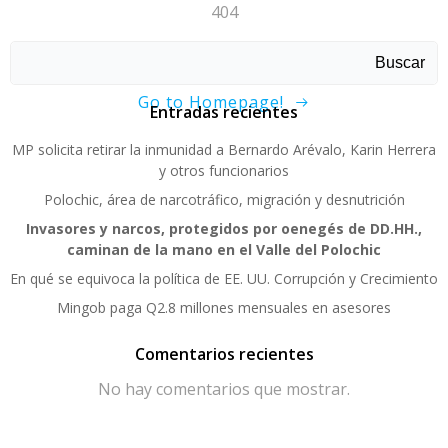
404
Sorry, page not found!
Buscar
Go to Homepage!
Entradas recientes
MP solicita retirar la inmunidad a Bernardo Arévalo, Karin Herrera
y otros funcionarios
Polochic, área de narcotráfico, migración y desnutrición
Invasores y narcos, protegidos por oenegés de DD.HH.,
caminan de la mano en el Valle del Polochic
En qué se equivoca la política de EE. UU. Corrupción y Crecimiento
Mingob paga Q2.8 millones mensuales en asesores
Comentarios recientes
No hay comentarios que mostrar.