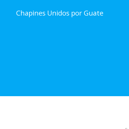
Skip
to
Chapines Unidos por Guate
content