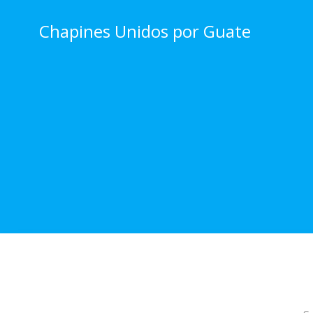
Skip
to
Chapines Unidos por Guate
content