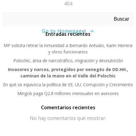
404
Sorry, page not found!
Buscar
Go to Homepage!
Entradas recientes
MP solicita retirar la inmunidad a Bernardo Arévalo, Karin Herrera
y otros funcionarios
Polochic, área de narcotráfico, migración y desnutrición
Invasores y narcos, protegidos por oenegés de DD.HH.,
caminan de la mano en el Valle del Polochic
En qué se equivoca la política de EE. UU. Corrupción y Crecimiento
Mingob paga Q2.8 millones mensuales en asesores
Comentarios recientes
No hay comentarios que mostrar.