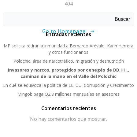
404
Sorry, page not found!
Buscar
Go to Homepage!
Entradas recientes
MP solicita retirar la inmunidad a Bernardo Arévalo, Karin Herrera
y otros funcionarios
Polochic, área de narcotráfico, migración y desnutrición
Invasores y narcos, protegidos por oenegés de DD.HH.,
caminan de la mano en el Valle del Polochic
En qué se equivoca la política de EE. UU. Corrupción y Crecimiento
Mingob paga Q2.8 millones mensuales en asesores
Comentarios recientes
No hay comentarios que mostrar.